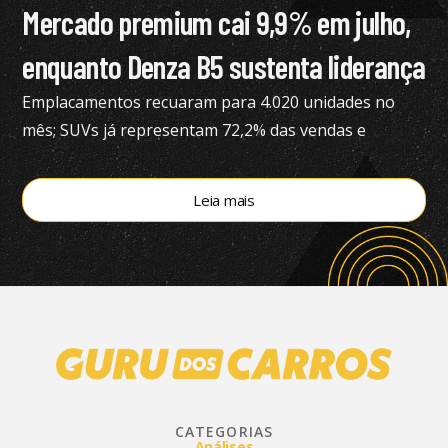
Mercado premium cai 9,9% em julho,
enquanto Denza B5 sustenta liderança
Emplacamentos recuaram para 4.020 unidades no
mês; SUVs já representam 72,2% das vendas e
modelos eletrificados respondem por 55,4% do
segmento, aponta a Bright Consulting.
Leia mais
CATEGORIAS
Análises