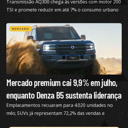
Transmissão AQ300 chega às versões com motor 200
TSI e promete reduzir em até 7% o consumo urbano
com gasolina
MERCADO
Mercado premium cai 9,9% em julho,
enquanto Denza B5 sustenta liderança
Emplacamentos recuaram para 4.020 unidades no
mês; SUVs já representam 72,2% das vendas e
modelos eletrificados respondem por 55,4% do