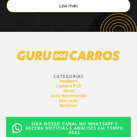
segmento, aponta a Bright Consulting.
Leia mais
CATEGORIAS
Análises
Compra PcD
Geral
Guru Recomenda
Mercado
Notícias
SIGA NOSSO CANAL NO WHATSAPP E
RECEBA NOTÍCIAS E ANÁLISES EM TEMPO
REAL