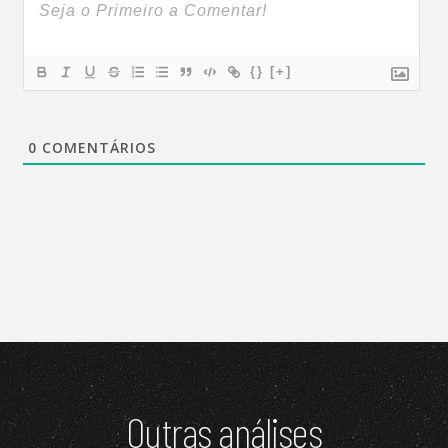
{}
[+]
0
COMENTÁRIOS
Outras análises