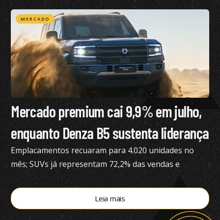
com gasolina
MERCADO
Mercado premium cai 9,9% em julho,
enquanto Denza B5 sustenta liderança
Emplacamentos recuaram para 4.020 unidades no
mês; SUVs já representam 72,2% das vendas e
modelos eletrificados respondem por 55,4% do
segmento, aponta a Bright Consulting.
Leia mais