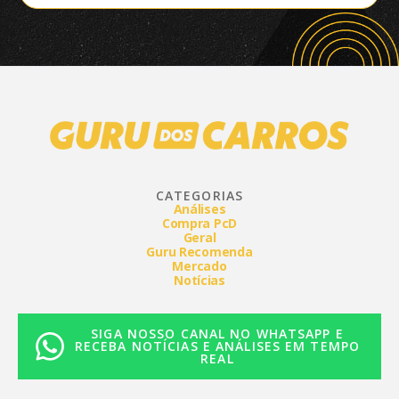
CATEGORIAS
Análises
Compra PcD
Geral
Guru Recomenda
Mercado
Notícias
SIGA NOSSO CANAL NO WHATSAPP E
RECEBA NOTÍCIAS E ANÁLISES EM TEMPO
REAL