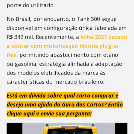
porte do utilitário.
No Brasil, por enquanto, o Tank 300 segue
disponível em configuração única tabelada em
R$ 342 mil. Recentemente, a
linha 2027 passou
a contar com motorização híbrida plug-in
flex
, permitindo abastecimento com etanol
ou gasolina, estratégia alinhada à adaptação
dos modelos eletrificados da marca às
características do mercado brasileiro.
Está em dúvida sobre qual carro comprar e
deseja uma ajuda do Guru dos Carros? Então
clique aqui e envie sua pergunta!